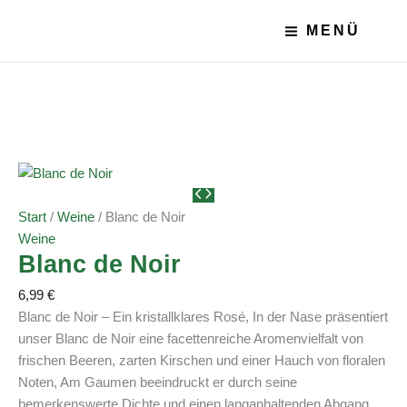
Zum
Main
Main
Blanc
MENÜ
Inhalt
Menu
Menu
de
springen
Noir
Menge
Start
/
Weine
/ Blanc de Noir
Weine
Blanc de Noir
6,99
€
Blanc de Noir – Ein kristallklares Rosé, In der Nase präsentiert
unser Blanc de Noir eine facettenreiche Aromenvielfalt von
frischen Beeren, zarten Kirschen und einer Hauch von floralen
Noten, Am Gaumen beeindruckt er durch seine
bemerkenswerte Dichte und einen langanhaltenden Abgang,