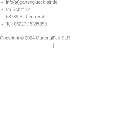
info{at}gartenglueck-slr.de
Im Schiff 12
68789 St. Leon-Rot
Tel: 06227 / 8395899
Copyright © 2024 Gartenglück SLR
Datenschutz
|
Impressum
|
Cookies