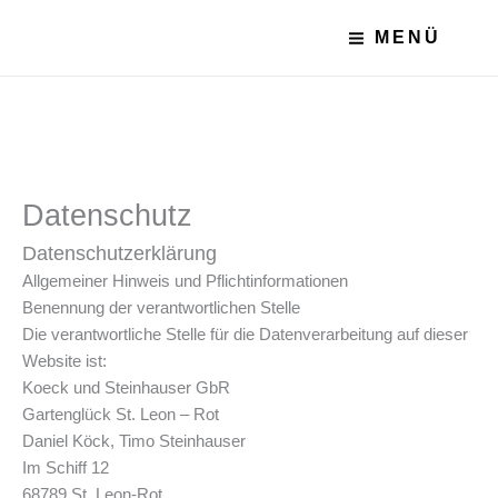
Zum
Main
Main
MENÜ
Inhalt
Menu
Menu
springen
Datenschutz
Datenschutzerklärung
Allgemeiner Hinweis und Pflichtinformationen
Benennung der verantwortlichen Stelle
Die verantwortliche Stelle für die Datenverarbeitung auf dieser
Website ist:
Koeck und Steinhauser GbR
Gartenglück St. Leon – Rot
Daniel Köck, Timo Steinhauser
Im Schiff 12
68789
St. Leon-Rot